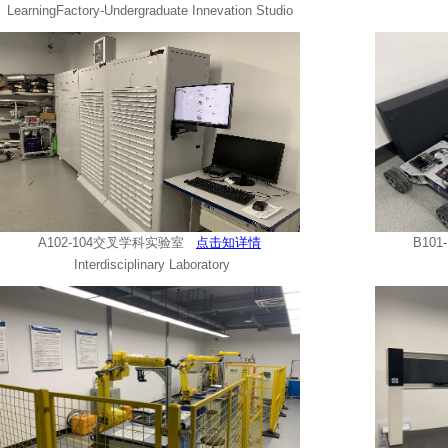
LearningFactory-Undergraduate Innevation Studio
A102-104交叉学科实验室
点击知详情
B10
Interdisciplinary Laboratory